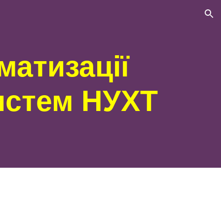
ion
матизації
систем
НУХТ